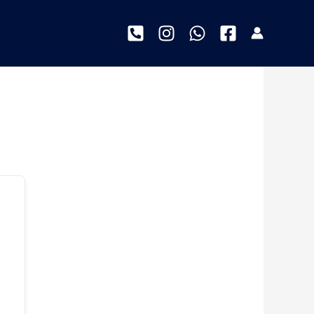
خطي
لى
لمحتوى