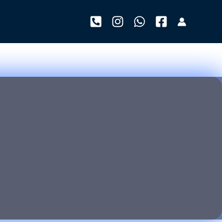
خطي
لى
لمحتوى