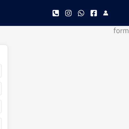
خطي
لى
لمحتوى
form