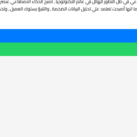
عي في ظل التطور الهائل في عالم التكنولوجيا , أصبح الذكاء الاصطناعي عنصر 
ما انها أصبحت تعتمد علي تحليل البيانات الضخمة , والتنبؤ بسلوك العميل , و