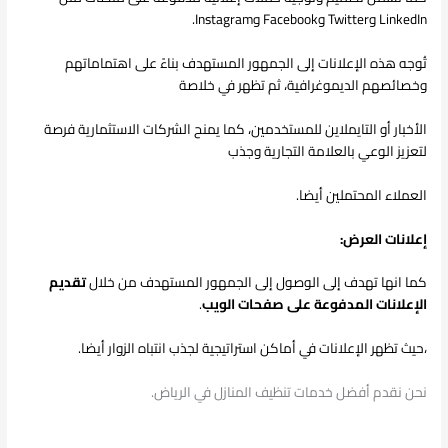
LinkedIn وTwitter وFacebook وInstagram.
تُوجه هذه الإعلانات إلى الجمهور المستهدف بناءً على اهتماماتهم
وخصائصهم الديموغرافية، ثم تظهر في خلاصة
الأخبار أو التايملاين للمستخدمين، كما يمنح الشركات الاستثمارية فرصة
لتعزيز الوعي بالعلامة التجارية وجذب
العملاء المحتملين أيضا.
إعلانات العرض:
كما انها تهدف إلى الوصول إلى الجمهور المستهدف من خلال
تقديم
الإعلانات المدفوعة على صفحات الويب
.
،حيث تظهر الإعلانات في أماكن استراتيجية لجذب انتباه الزوار أيضا.
نحن نقدم أفضل خدمات تنظيف المنازل في الرياض.