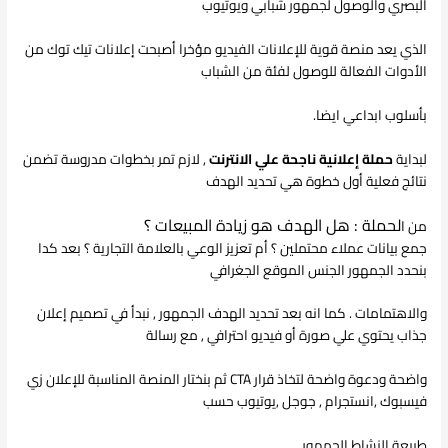
البصري والوصول لجمهور شبابي ويوتيوب
الذي يعد منصة قوية للإعلانات الفيديو مؤخرا أصبحت إعلانات تيك توك من
الأدوات الفعالة للوصول لفئة من الشباب
بأسلوب ابداعي ايضا.
لبداية
حملة إعلانية ناجحة علي الانترنت
, لازم تمر بخطوات مدروسة تضمن
نتائج فعلية أول خطوة هي تحديد الهدف
لحملة : هل الهدف هو زيادة المبيعات ؟
من ا
جمع بيانات عملاء محتملين ؟ أم تعزيز الوعي بالعلامة التجارية ؟ بعد كدا
بنحدد الجمهور الجنس الموقع الجغرافي
والاهتمامات . كما انه بعد تحديد الهدف الجمهور , نبدأ في تصميم إعلان
جذاب يحتوي علي صورة أو فيديو احترافي , مع رسالة
واضحة ودعوة واضحة لتخاذ قرار CTA ثم بنختار المنصة المناسبة للإعلان زي
فيسبوك ,انستجرام , جوجل ,يوتيوب حسب
طبيعة النشاط الجمهور .