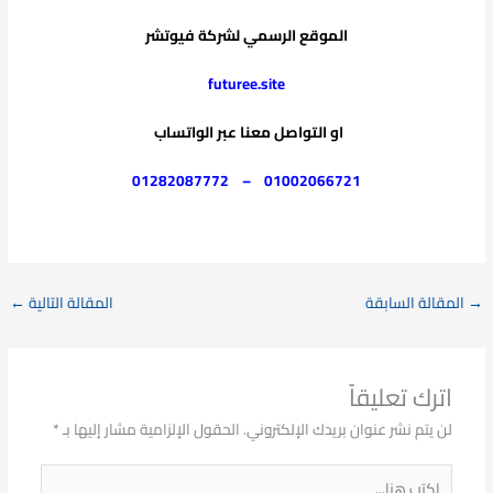
الموقع الرسمي لشركة فيوتشر
futuree.site
او التواصل معنا عبر الواتساب
01282087772
–
01002066721
→
المقالة السابقة
المقالة التالية
←
اترك تعليقاً
لن يتم نشر عنوان بريدك الإلكتروني.
الحقول الإلزامية مشار إليها بـ
*
اكتب