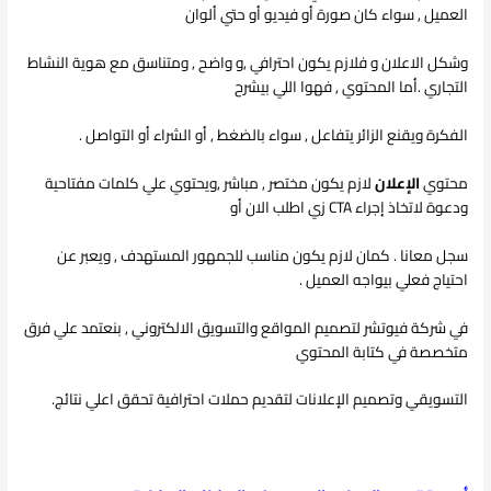
العميل , سواء كان صورة أو فيديو أو حتي ألوان
وشكل الاعلان و فلازم يكون احترافي ,و واضح , ومتناسق مع هوية النشاط
التجاري .أما المحتوي , فهوا اللي بيشرح
الفكرة ويقنع الزائر يتفاعل , سواء بالضغط , أو الشراء أو التواصل .
محتوي
الإعلان
لازم يكون مختصر , مباشر ,ويحتوي علي كلمات مفتاحية
ودعوة لاتخاذ إجراء CTA زي اطلب الان أو
سجل معانا . كمان لازم يكون مناسب للجمهور المستهدف , ويعبر عن
احتياج فعلي بيواجه العميل .
في شركة فيوتشر لتصميم المواقع والتسويق الالكتروني , بنعتمد علي فرق
متخصصة في كتابة المحتوي
التسويقي وتصميم الإعلانات لتقديم حملات احترافية تحقق اعلي نتائج.