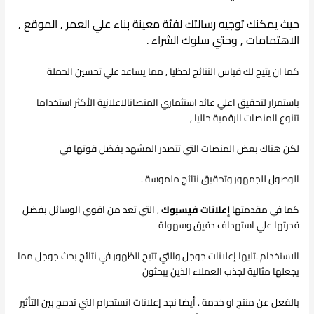
حيث يمكنك توجيه رسالتك لفئة معينة بناء علي العمر
, الموقع ,
الاهتمامات , وحتي سلوك الشراء .
كما ان يتيح لك قياس النتائج لحظيا , مما يساعد علي تحسين الحملة
باستمرار لتحقيق اعلي عائد استثماري المنصات
الاعلانية الأكثر استخداما
تتنوع المنصات الرقمية حاليا
,
لكن هناك بعض المنصات التي تتصدر المشهد بفضل قوتها في
الوصول للجمهور وتحقيق نتائج ملموسة .
كما في مقدمتها
إعلانات فيسبوك
, التي تعد من اقوي الوسائل بفضل
قدرتها علي استهداف دقيق وسهولة
الاستخدام .تليها إعلانات جوجل والتي تتيح الظهور في نتائج بحث جوجل مما
يجعلها مثالية لجذب العملاء الذين يبحثون
بالفعل عن منتج او خدمة . أيضا نجد إعلانات انستجرام التي تدمج بين التأثير