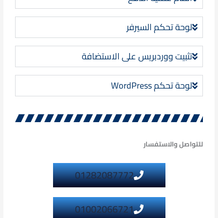
لوحة تحكم السيرفر
تثبيت ووردبريس على الاستضافة
لوحة تحكم WordPress
للتواصل والاستفسار
01282087772
01002066721