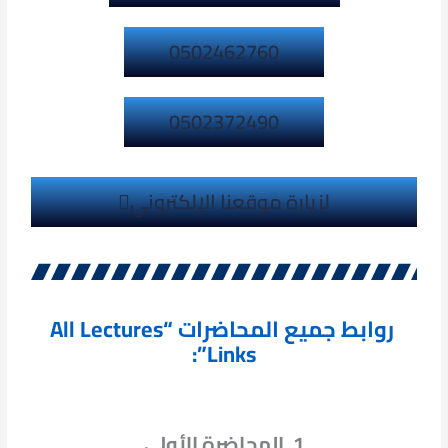
0502462760
0502372490
لزيارة موقعنا الإلكتروني
روابط جميع المحاضرات “All Lectures
Links”:
1. المحاضرة الأولى