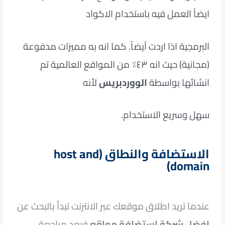
ايضاً العمل فيه باستخدام الاكواد
البرمجية اذا
اردت آيضاً. كما انه به مميزات مدفوعة
(مجانية) حيث انه ٤٣٪ من المواقع العالمية تم
انشائها بواسطة
الووردبريس
لأنه
سهل
وسريع الاستخدام.
الاستضافة والنطاق (host and
domain)
عندما تريد اطلاق موقعك عبر الانترنت تبدأ بالبحث عن
افضل شركة استضافة مواقع
فبعد مراجعة