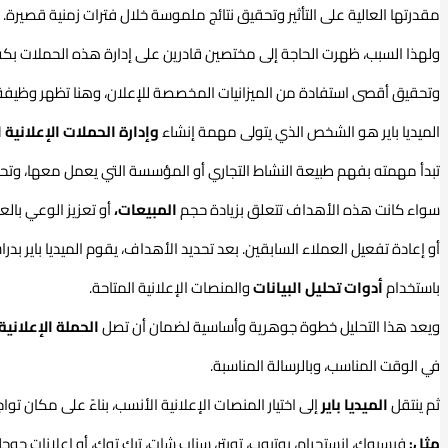
مقدرتها العالية على التأثير وتحقيق نتائج ملموسة خلال فترات زمنية قصيرة.
ولهذا السبب، ظهرت الحاجة إلى مختصين قادرين على إدارة هذه الحملات بكف
وتحقيق أقصى استفادة من الميزانيات المخصصة للإعلان، وهنا تظهر وظيفة
الميديا باير هو الشخص الذي يتولى مهمة إنشاء
وإدارة الحملات الإعلانية
تبدأ مهمته بفهم طبيعة النشاط التجاري أو المؤسسة التي يعمل معها، وتحد
سواء كانت هذه الأهداف تتعلق بزيادة حجم
المبيعات،
أو تعزيز الوعي بالع
أو إعادة تفعيل العملاء السابقين. بعد تحديد الأهداف، يقوم الميديا باير
باستخدام
أدوات تحليل البيانات
والمنصات الإعلانية المتاحة.
ويعد هذا التحليل خطوة جوهرية وأساسية لضمان أن تصل
الحملة الإعلانية
في الوقت المناسب، وبالرسالة المناسبة.
ثم ينتقل
الميديا باير
إلى اختيار المنصات الإعلانية الأنسب، بناءً على مكان تو
مثل:
فيسبوك، إنستجرام، يوتيوب، تويتر، سناب شات، تيك توك، أو إعلانات جوجل