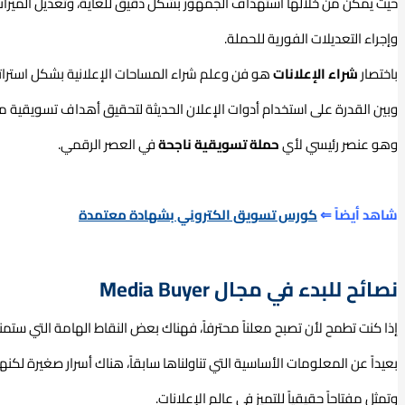
حيث يمكن من خلالها استهداف الجمهور بشكل دقيق للغاية، وتعديل الميزانية، و
وإجراء التعديلات الفورية للحملة.
باختصار
شراء الإعلانات
هو فن وعلم شراء المساحات الإعلانية بشكل استرات
وبين القدرة على استخدام أدوات الإعلان الحديثة لتحقيق أهداف تسويقية مل
وهو عنصر رئيسي لأي
حملة تسويقية ناجحة
في العصر الرقمي.
شاهد أيضاً ⇐
كورس تسويق الكتروني بشهادة معتمدة
نصائح للبدء في مجال Media Buyer
إذا كنت تطمح لأن تصبح معلناً محترفاً، فهناك بعض النقاط الهامة التي ست
بعيداً عن المعلومات الأساسية التي تناولناها سابقاً، هناك أسرار صغيرة لكنها ت
وتمثل مفتاحاً حقيقياً للتميز في عالم الإعلانات.