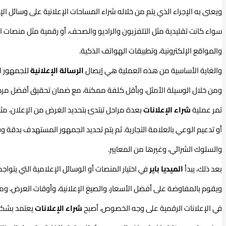
ويعنى به الإجراء الذي يتم من خلاله شراء المساحات الإعلانية على وسائل الإ
سواء كانت تقليدية مثل التلفزيون والراديو والصحف، أو رقمية مثل منصات ا
والمواقع الإلكترونية، وتطبيقات الهواتف الذكية.
والغاية الأساسية من هذه العملية هي إيصال
الرسالة الإعلانية
للجمهور ا
ومن خلال الوسيلة الأمثل، وبأقل كلفة ممكنة، مع ضمان تحقيق أفضل مر
تمر عملية
شراء الإعلانات
بعدة مراحل تبتدئ بتحديد الغرض من الإعلان، مثل ال
أو تدعيم الوعي بالعلامة التجارية. ثم يتم تحديد الجمهور المستهدف بدقة و
والسلوك الشرائي، وغيرها من المعايير.
بعد ذلك، يبدأ
الميديا باير
في اختيار المنصات أو الوسائل الإعلامية التي يتواجد
ويقوم بالمفاوضة على أفضل الأسعار، والصيغ الإعلانية، وأوقات العرض، ومو
في الإعلانات الرقمية على وجه الخصوص، أصبح
شراء
الإعلانات
يعتمد بشكل 