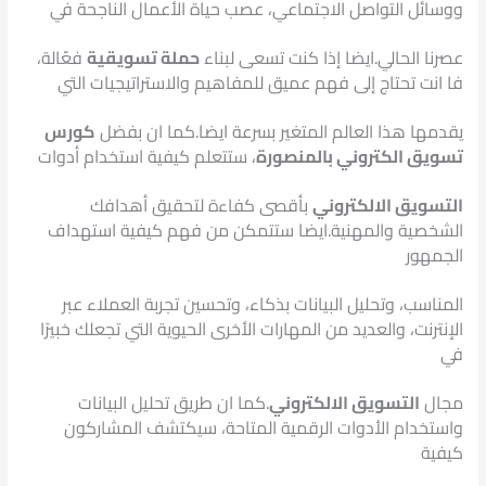
ووسائل التواصل الاجتماعي، عصب حياة الأعمال الناجحة في
عصرنا الحالي.
ايضا إذا كنت تسعى لبناء
حملة تسويقية
فعّالة،
فا انت تحتاج إلى فهم عميق للمفاهيم والاستراتيجيات التي
يقدمها هذا العالم المتغير بسرعة ايضا.
كما ان بفضل
كورس
تسويق الكتروني بالمنصورة
، ستتعلم كيفية استخدام أدوات
التسويق الالكتروني
بأقصى كفاءة لتحقيق أهدافك
الشخصية والمهنية.
ايضا ستتمكن من فهم كيفية استهداف
الجمهور
المناسب، وتحليل البيانات بذكاء، وتحسين تجربة العملاء عبر
الإنترنت، والعديد من المهارات الأخرى الحيوية التي تجعلك خبيرًا
في
مجال
التسويق الالكتروني
.
كما ان طريق تحليل البيانات
واستخدام الأدوات الرقمية المتاحة، سيكتشف المشاركون
كيفية