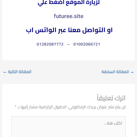
لزيارة الموقع اضغط علي
futuree.site
او التواصل معنا عبر الواتس اب
01282087772
–
01002066721
→
المقالة السابقة
المقالة التالية
←
اترك تعليقاً
لن يتم نشر عنوان بريدك الإلكتروني.
الحقول الإلزامية مشار إليها بـ
*
اكتب
هنا...