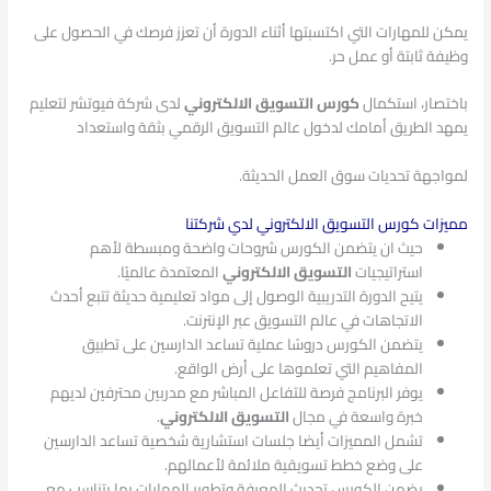
يمكن للمهارات التي اكتسبتها أثناء الدورة أن تعزز فرصك في الحصول على
وظيفة ثابتة أو عمل حر.
باختصار، استكمال
كورس التسويق الالكتروني
لدى شركة فيوتشر لتعليم
يمهد الطريق أمامك لدخول عالم التسويق الرقمي بثقة واستعداد
لمواجهة تحديات سوق العمل الحديثة.
مميزات كورس التسويق الالكتروني لدي شركتنا
حيث ان يتضمن الكورس شروحات واضحة ومبسطة لأهم
استراتيجيات
التسويق الالكتروني
المعتمدة عالميًا.
يتيح الدورة التدريبية الوصول إلى مواد تعليمية حديثة تتبع أحدث
الاتجاهات في عالم التسويق عبر الإنترنت.
يتضمن الكورس دروسًا عملية تساعد الدارسين على تطبيق
المفاهيم التي تعلموها على أرض الواقع.
يوفر البرنامج فرصة للتفاعل المباشر مع مدربين محترفين لديهم
خبرة واسعة في مجال
التسويق الالكتروني
.
تشمل المميزات أيضا جلسات استشارية شخصية تساعد الدارسين
على وضع خطط تسويقية ملائمة لأعمالهم.
يضمن الكورس تحديث المعرفة وتطوير المهارات بما يتناسب مع