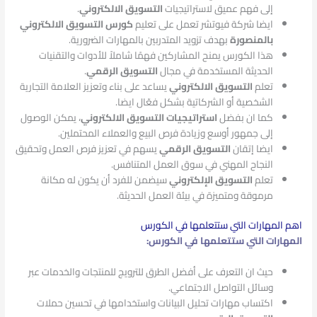
إلى فهم عميق لاستراتيجيات
التسويق الالكتروني
.
ايضا شركة فيوتشر تعمل على تعليم
كورس التسويق الالكتروني
بالمنصورة
بهدف تزويد المتدربين بالمهارات الضرورية.
هذا الكورس يمنح المشاركين فهمًا شاملاً للأدوات والتقنيات
الحديثة المستخدمة في مجال
التسويق الرقمي
.
تعلم
التسويق الالكتروني
يساعد على بناء وتعزيز العلامة التجارية
الشخصية أو الشركاتية بشكل فعّال ايضا.
كما ان بفضل
استراتيجيات التسويق الالكتروني
، يمكن الوصول
إلى جمهور أوسع وزيادة فرص البيع والعملاء المحتملين.
ايضا إتقان
التسويق الرقمي
يسهم في تعزيز فرص العمل وتحقيق
النجاح المهني في سوق العمل المتنافس.
تعلم
التسويق الإلكتروني
سيضمن للفرد أن يكون له مكانة
مرموقة ومتميزة في بيئة العمل الحديثة.
اهم المهارات التي ستتعلمها في الكورس
المهارات التي ستتعلمها في الكورس:
حيث ان التعرف على أفضل الطرق للترويج للمنتجات والخدمات عبر
وسائل التواصل الاجتماعي.
اكتساب مهارات تحليل البيانات واستخدامها في تحسين حملات