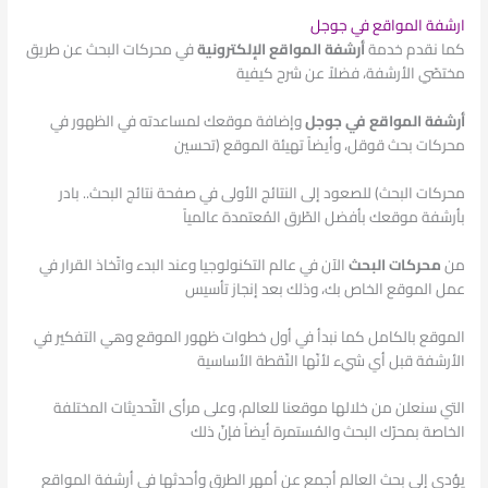
ارشفة المواقع في جوجل
كما نقدم خدمة
أرشفة المواقع
الإلكترونية
في محركات البحث عن طريق
مختصّي الأرشفة، فضلاً عن شرح كيفية
أرشفة المواقع في جوجل
وإضافة موقعك لمساعدته في الظهور في
محركات بحث قوقل، وأيضاً تهيئة الموقع (تحسين
محركات البحث) للصعود إلى النتائج الأولى في صفحة نتائج البحث.. بادر
بأرشفة موقعك بأفضل الطّرق المُعتمدة عالمياً
من
محركات البحث
الآن في عالم التكنولوجيا وعند البدء واتّخاذ القرار في
عمل الموقع الخاص بك، وذلك بعد إنجاز تأسيس
الموقع بالكامل كما نبدأ في أول خطوات ظهور الموقع وهي التفكير في
الأرشفة قبل أي شيء لأنّها النّقطة الأساسية
التي سنعلن من خلالها موقعنا للعالم، وعلى مرأى التّحديثات المختلفة
الخاصة بمحرّك البحث والمُستمرة أيضاً فإنّ ذلك
يؤدي إلى بحث العالم أجمع عن أمهر الطرق وأحدثها في أرشفة المواقع