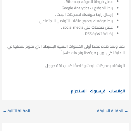
عمل خريطة للموقع Sitemap .
ربط الموقع ب Google Analytics .
إرسال رابط موقعك لمحركات البحث .
ربط موقعك بجميع ملفّات التواصل الاجتماعي .
عمل صفحات على social media .
إضافة تغذية RSS .
كما وتعد هذه فقط أولى الخطوات التقنيّة البسيطة التي نقوم بعملها في
البداية لكي نهيئ موقعنا ونجعله جاهزاً
لأرشفته بمحركات البحث وخاصةً لكسب ثقة جوجل
الواتساب
فيسبوك
انستجرام
→
المقالة السابقة
المقالة التالية
←