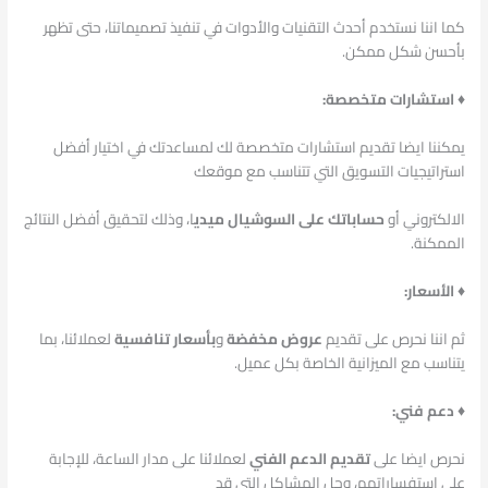
كما اننا نستخدم أحدث التقنيات والأدوات في تنفيذ تصميماتنا، حتى تظهر
بأحسن شكل ممكن.
♦ استشارات متخصصة:
يمكننا ايضا تقديم استشارات متخصصة لك لمساعدتك في اختيار أفضل
استراتيجيات التسويق التي تتناسب مع موقعك
الالكتروني أو
حساباتك على السوشيال ميدي
ا، وذلك لتحقيق أفضل النتائج
الممكنة.
♦ الأسعار:
ثم اننا نحرص على تقديم
عروض مخفضة
و
بأسعار تنافسية
لعملائنا، بما
يتناسب مع الميزانية الخاصة بكل عميل.
♦ دعم فني:
نحرص ايضا على
تقديم الدعم الفني
لعملائنا على مدار الساعة، للإجابة
على استفساراتهم، وحل المشاكل التي قد