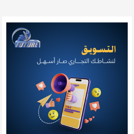
خطي
لى
لمحتوى