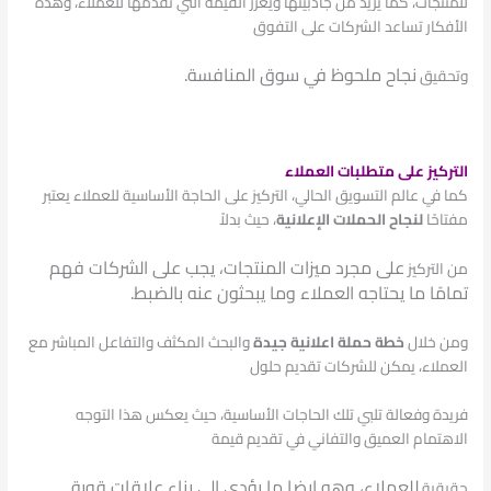
للمنتجات، كما يزيد من جاذبيتها ويعزز القيمة التي تقدمها للعملاء، وهذه
الأفكار تساعد الشركات على التفوق
نجاح ملحوظ في سوق المنافسة.
وتحقيق
التركيز على متطلبات العملاء
كما في عالم التسويق الحالي، التركيز على الحاجة الأساسية للعملاء يعتبر
مفتاحًا
لنجاح الحملات الإعلانية
، حيث بدلاً
على مجرد ميزات المنتجات، يجب على الشركات فهم
من
التركيز
تمامًا ما يحتاجه العملاء وما يبحثون عنه بالضبط.
ومن خلال
خطة حملة اعلانية
جيدة
والبحث المكثف والتفاعل المباشر مع
العملاء، يمكن للشركات تقديم حلول
فريدة
وفعالة تلبي تلك الحاجات الأساسية، حيث يعكس هذا التوجه
الاهتمام العميق والتفاني في تقديم قيمة
للعملاء، وهو ايضا ما يؤدي إلى بناء علاقات قوية
حقيقية