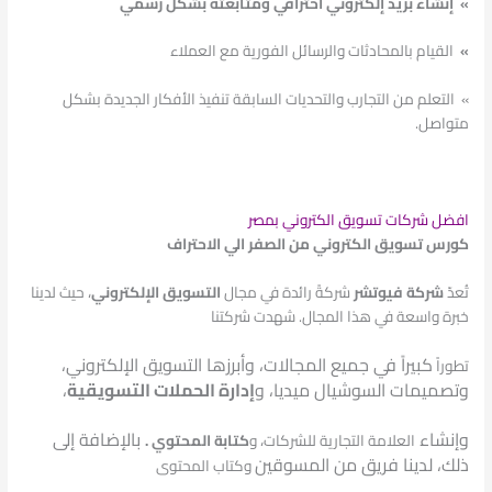
»
إنشاء بريد إلكتروني احترافي ومتابعته بشكل رسمي
»
القيام بالمحادثات والرسائل الفورية مع العملاء
» التعلم من التجارب والتحديات السابقة تنفيذ الأفكار الجديدة بشكل
متواصل.
افضل شركات تسويق الكتروني بمصر
كورس تسويق الكتروني من الصفر الي الاحتراف
تُعدّ
شركة فيوتشر
شركةً رائدة في مجال
التسويق الإلكتروني
، حيث لدينا
خبرة واسعة في هذا المجال. شهدت شركتنا
كبيراً في جميع المجالات، وأبرزها التسويق الإلكتروني،
تطوراً
وتصميمات السوشيال ميديا، و
إدارة الحملات التسويقية
،
وإنشاء
بالإضافة إلى
العلامة التجارية للشركات، و
كتابة المحتوي .
ذلك، لدينا فريق من المسوقين
وكتاب المحتوى