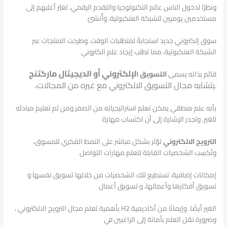
ونظرًا لدخول الناس عالم التكنولوجيا والتقدم الرقمي، تغيّر أغلبهم إلى
مستخدمين يوميين للشبكة العنكبوتية، وأُنشئ
سوق إلكتروني جديد استجابةً لمتطلبات الوقت. وطرحت المنتجات عبر
الشبكة العنكبوتية، مما تطلب إيجاد علم الكتروني
لإلكتروني أو الديجيتال ماركتنج
قائم بذاته يسمى
التسويق ا
.يتشابه مجال التسويق الالكتروني مع غيره من المجالات،
بأنه علم منطقي يمكن تعلم استراتيجياته من الصفر ومن ثم تعليم مبادئه
للغير. وتجدر الإشارة إلى أن اكتساب مهارة
الترويج الالكتروني
تؤثر بشكل مباشر على النمط الفكري للمسوق،
وتُكسِب الشخصيات القابلة لتعلم مهارات التواصل
إمكانات إضافية، تستطيع تلك الشخصيات من خلالها تسويق نفسها و
تسويق أفكارها وأعمالها، و تسويق أعمال
الغير أيضًا. وإيمانًا من أكاديمية H2 بأهمية تعلم مجال الترويج الالكتروني ،
وضرورة نقل العلم بأمانة إلى الراغبين في