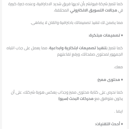
كما تتميز شركة فيوتشر بأن لديها فريق شديد الاحترافية، وعنده خبرة كبيرة
في
مجالات التسويق الالكتروني
المختلفة،
مما يضمن لك تنفيذ تصميماتك باحترافية واتقان لا يضاهى.
♦ تصميمات مبتكرة:
كما نتميز ب
تنفيذ تصميمات ابتكارية وابداعية
، مما يعمل على جذب انتباه
الجمهور لمحتوى صفحاتك، ورفع تفاعلهم
معك.
♦ محتوى مميز:
كما نحرص على كتابة محتوى مميز وجذاب يعكس هوية شركتك، على أن
يكون متوافق مع
محركات البحث (سيو)
ايضا .
♦ أحدث التقنيات: